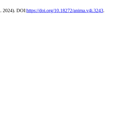
ul. 2024). DOI:
https://doi.org/10.18272/anima.v4i.3243
.