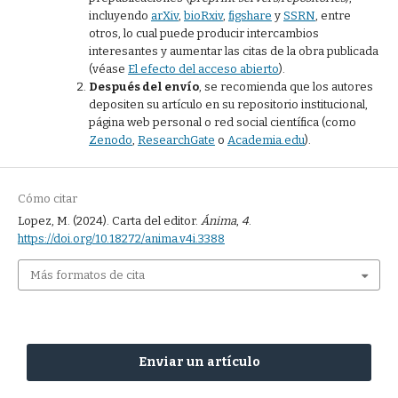
incluyendo
arXiv
,
bioRxiv
,
figshare
y
SSRN
, entre
otros, lo cual puede producir intercambios
interesantes y aumentar las citas de la obra publicada
(véase
El efecto del acceso abierto
).
Después del envío
, se recomienda que los autores
depositen su artículo en su repositorio institucional,
página web personal o red social científica (como
Zenodo
,
ResearchGate
o
Academia.edu
).
Cómo citar
Lopez, M. (2024). Carta del editor.
Ánima
,
4
.
https://doi.org/10.18272/anima.v4i.3388
Más formatos de cita
Enviar un artículo