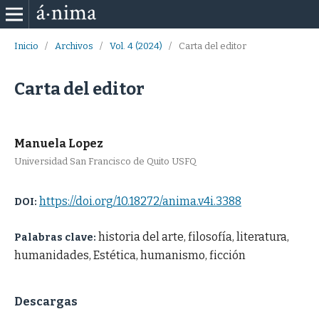
Inicio
/
Archivos
/
Vol. 4 (2024)
/
Carta del editor
Carta del editor
Manuela Lopez
Universidad San Francisco de Quito USFQ
https://doi.org/10.18272/anima.v4i.3388
DOI:
historia del arte, filosofía, literatura,
Palabras clave:
humanidades, Estética, humanismo, ficción
Descargas